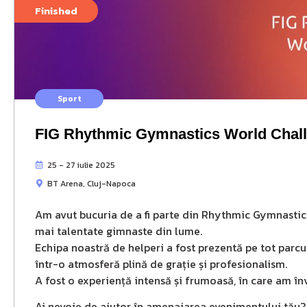
Finished
Sport
FIG Rhythmic Gymnastics World Chal
25 - 27 iulie 2025
BT Arena, Cluj-Napoca
Am avut bucuria de a fi parte din Rhythmic Gymnastic
mai talentate gimnaste din lume.
Echipa noastră de helperi a fost prezentă pe tot parcu
într-o atmosferă plină de grație și profesionalism.
A fost o experiență intensă și frumoasă, în care am în
Ai nevoie de ajutor în amenajarea evenimentului tău? 