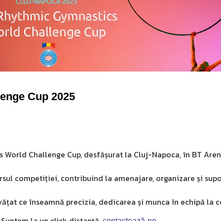
lenge Cup 2025
s World Challenge Cup, desfășurat la Cluj-Napoca, în BT Aren
rsul competiției, contribuind la amenajare, organizare și supo
vățat ce înseamnă precizia, dedicarea și munca în echipă la ce
Suntem la un click distanță,
.
contactează-ne